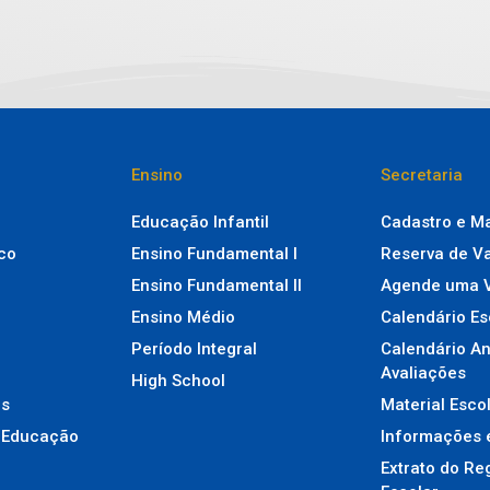
Ensino
Secretaria
Educação Infantil
Cadastro e Ma
ico
Ensino Fundamental I
Reserva de V
Ensino Fundamental II
Agende uma V
Ensino Médio
Calendário Es
Período Integral
Calendário An
Avaliações
High School
os
Material Esco
 Educação
Informações 
Extrato do Re